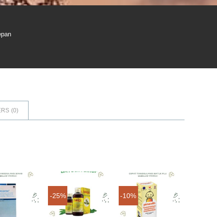
epan
RS (
0
)
-25%
-10%
Add to
Add to
Add to
wishlist
wishlist
wishlist