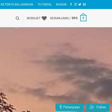
KETENTUAN LAYANAN
TUTORIAL
MASUK
WISHLIST
KERANJANG /
RP
0
0
Pertanyaan
Follow