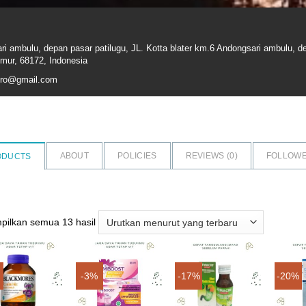
ri ambulu, depan pasar patilugu, JL. Kotta blater km.6 Andongsari ambulu, d
imur, 68172, Indonesia
ero@gmail.com
ABOUT
POLICIES
REVIEWS (
0
)
FOLLOWE
ODUCTS
Diurutkan
ilkan semua 13 hasil
menurut
yang
terbaru
-3%
-17%
-20%
Add to
Add to
Add to
wishlist
wishlist
wishlist