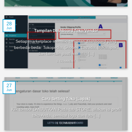
28
Jun
Tampilan Dashboard Toko/Vendor
Setiap marketplace memiliki tampilan dashboard yang
berbeda-beda. Tokopedia, Shopee, Lazada, Bukalapak,
dan lain-lain pasti memiliki [...]
1 COMMENT
27
Jun
Cara Setting Toko (Lapak)
Klik tombol LANJUTKAN Pada tab STORE, silakan isi profil
toko Anda, semisal logo dan foto [...]
1 COMMENT