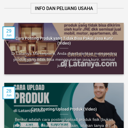
INFO DAN PELUANG USAHA
29
Jun
Cara Posting Produk yang Tidak Bisa Pakai Jasa Kurir
(Video)
Di Lataniya Marketplace, Anda diperbolehkan memposting
produk yang tidak bisa menggunakan jasa kurir, semisal
jual [...]
28
Jun
Cara Posting/Upload Produk (Video)
Berikut adalah cara posting/upload produk fisik (bukan
produk digital). Jika ada pertanyaan, silakan tanya di [...]