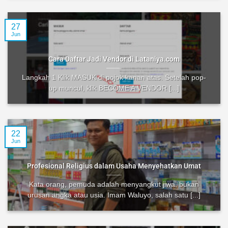
27
Jun
Cara Daftar Jadi Vendor di Lataniya.com
Langkah 1 Klik MASUK di pojok kanan atas. Setelah pop-
up muncul, klik BECOME A VENDOR [...]
22
Jun
Profesional Religius dalam Usaha Menyehatkan Umat
Kata orang, pemuda adalah menyangkut jiwa, bukan
urusan angka atau usia. Imam Waluyo, salah satu [...]