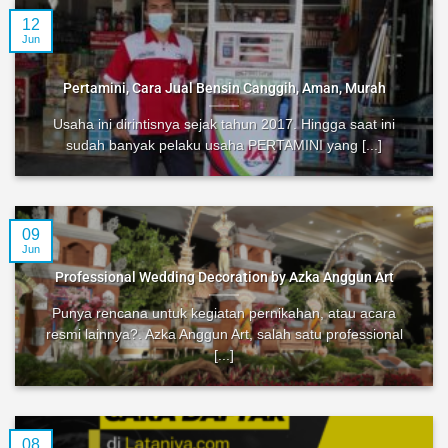
12
Jun
Pertamini, Cara Jual Bensin Canggih, Aman, Murah
Usaha ini dirintisnya sejak tahun 2017. Hingga saat ini
sudah banyak pelaku usaha PERTAMINI yang [...]
09
Jun
Professional Wedding Decoration by Azka Anggun Art
Punya rencana untuk kegiatan pernikahan, atau acara
resmi lainnya?. Azka Anggun Art, salah satu professional
[...]
08