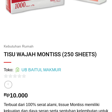
Kebutuhan Rumah
TISU WAJAH MONTISS (250 SHEETS)
Toko:
UB BAITUL MAKMUR
0
out
10.000
Rp
of
5
Terbuat dari 100% serat alami, tissue Montiss memiliki
kekuatan dan daya serap serta sentuhan kelembutan untuk