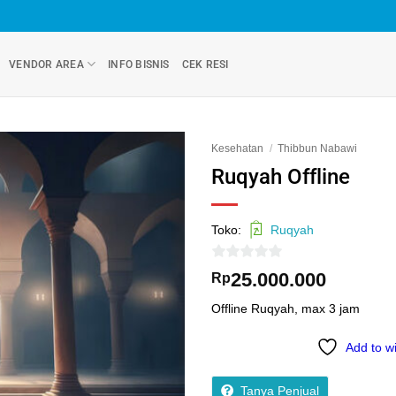
VENDOR AREA
INFO BISNIS
CEK RESI
Kesehatan
/
Thibbun Nabawi
Ruqyah Offline
Add to
wishlist
Toko:
Ruqyah
0
25.000.000
Rp
out
Offline Ruqyah, max 3 jam
of
5
Add to wi
Tanya Penjual