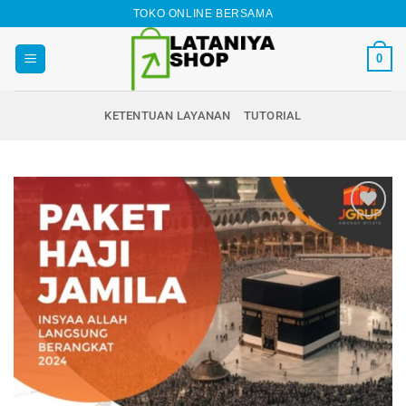
Skip
TOKO ONLINE BERSAMA
to
content
0
KETENTUAN LAYANAN
TUTORIAL
Add to
wishlist