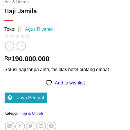
Haji & Umroh
Haji Jamila
Toko:
Agus Riyanto
0
out
190.000.000
Rp
of
5
Solusi haji tanpa antri, fasilitas hotel bintang empat
Add to wishlist
Tanya Penjual
Kategori:
Haji & Umroh