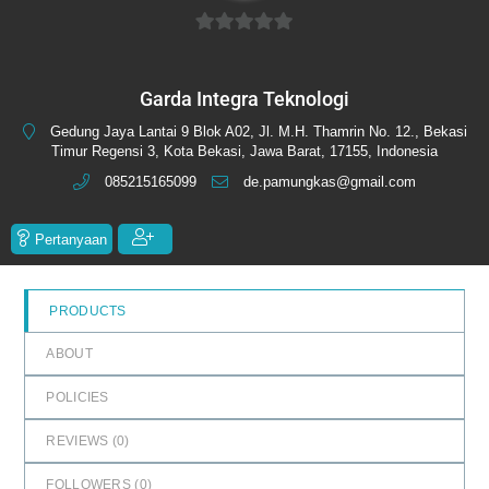
0
out
Garda Integra Teknologi
of
5
Gedung Jaya Lantai 9 Blok A02, Jl. M.H. Thamrin No. 12., Bekasi
Timur Regensi 3, Kota Bekasi, Jawa Barat, 17155, Indonesia
085215165099
de.pamungkas@gmail.com
Pertanyaan
PRODUCTS
ABOUT
POLICIES
REVIEWS (
0
)
FOLLOWERS (
0
)